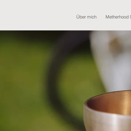
Über mich
Metherhood 