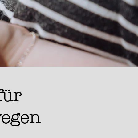
für
wegen