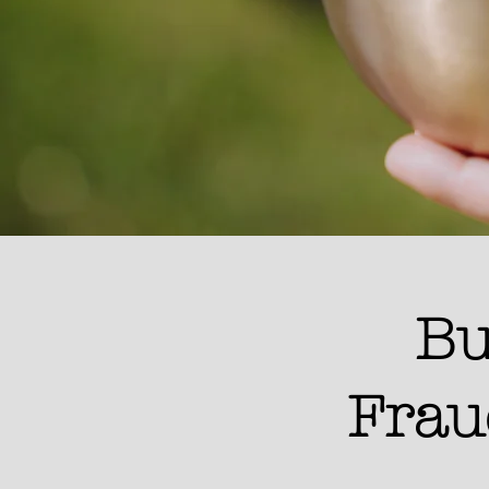
​B
Frau